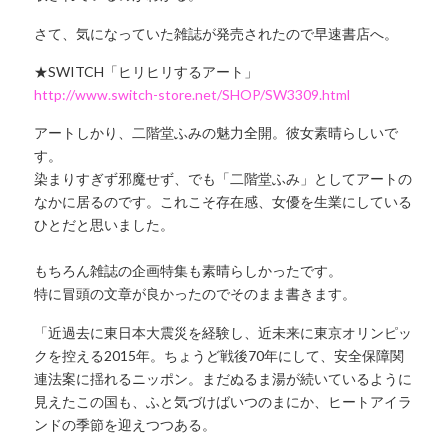
さて、気になっていた雑誌が発売されたので早速書店へ。
★SWITCH「ヒリヒリするアート」
http://www.switch-store.net/SHOP/SW3309.html
アートしかり、二階堂ふみの魅力全開。彼女素晴らしいで
す。
染まりすぎず邪魔せず、でも「二階堂ふみ」としてアートの
なかに居るのです。これこそ存在感、女優を生業にしている
ひとだと思いました。
もちろん雑誌の企画特集も素晴らしかったです。
特に冒頭の文章が良かったのでそのまま書きます。
「近過去に東日本大震災を経験し、近未来に東京オリンピッ
クを控える2015年。ちょうど戦後70年にして、安全保障関
連法案に揺れるニッポン。まだぬるま湯が続いているように
見えたこの国も、ふと気づけばいつのまにか、ヒートアイラ
ンドの季節を迎えつつある。