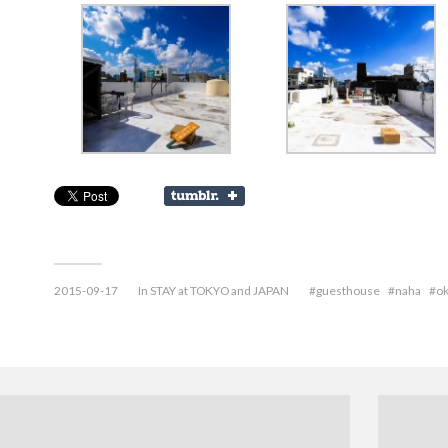
2015-09-17
In
STAY at TOKYO and JAPAN
guesthouse
naha
o