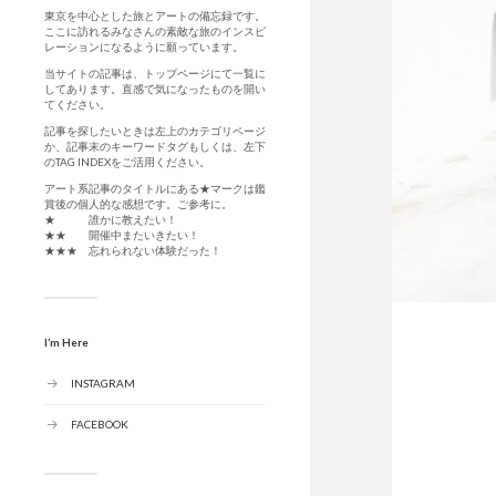
東京を中心とした旅とアートの備忘録です。
ここに訪れるみなさんの素敵な旅のインスピ
レーションになるように願っています。
当サイトの記事は、トップページにて一覧に
してあります。直感で気になったものを開い
てください。
記事を探したいときは左上のカテゴリページ
か、記事末のキーワードタグもしくは、左下
のTAG INDEXをご活用ください。
アート系記事のタイトルにある★マークは鑑
賞後の個人的な感想です。ご参考に。
★ 誰かに教えたい！
★★ 開催中またいきたい！
★★★ 忘れられない体験だった！
I’m Here
INSTAGRAM
FACEBOOK