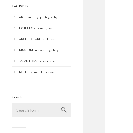
TAG INDEX
ART : painting , photography …
EXHIBITION : event , fes …
ARCHITECTURE : architect …
MUSEUM : museum , gallery …
JAPAN LOCAL : erea index …
NOTES : some i think about …
Search