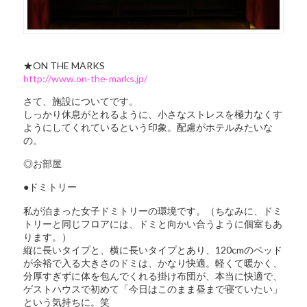
★ON THE MARKS
http://www.on-the-marks.jp/
さて、施設についてです。
しっかり休息がとれるように、小さなストレスを極力なくす
ようにしてくれているという印象。配慮がホテルみたいな
の。
◎お部屋
●ドミトリー
私が泊まった女子ドミトリーの環境です。（ちなみに、ドミ
トリーと同じフロアには、
ドミと向かい合うように個室もあ
ります。）
縦に長いタイプと、横に長いタイプとあり、120cmのベッド
が余裕で入る大きさのドミは、かなり快適。軽くて暖かく、
分厚すぎずに体を包んでくれる掛け布団が、本当に快適で、
ゲストハウスで初めて「今日はこのまま昼まで寝ていたい」
という気持ちに。笑