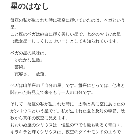
星のはなし
蟹座の私が生まれた時に夜空に輝いていたのは、ベガという
星。
こと座のベガは純白に輝く美しい星で、七夕のおりひめ星
（織女星ーしょくじょせいー）としても知られています。
ベガの星の意味は、
「ゆたかな生活」
「芸術」
「寛容さ」「放蕩」
ベガは山羊座の「自分の星」です。蟹座にとっては、他者と
関わった時見えて来るもう一人の自分です。
そして、蟹座の私が生まれた時に、太陽と共に空にあったの
がシリウスという星です。私が生まれた夏と反対の季節、晩
秋から真冬の夜空に見えます。
おおいぬ座のシリウスは、恒星の中でも最も明るく青白く、
キラキラと輝くシリウスは、夜空のダイヤモンドのようで