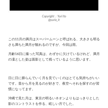
Copyright：Yuri Ito
@yurio_it
この11月の満月はスーパームーンと呼ばれる、大きさも明る
さも満ちた満月が観れるのですが、今回は雨。
月齢16日に撮った写真は、わずかに欠けているけれど、満月
の凜とした姿は面影として残っているように思います。
日に日に膨らんでいく月を見ていくのはとても気持ちがいい
です。昔から月を見るのが好きで、夜空へそれを探すのが習
慣になってます。
沖縄で見た月は、東京の明るいネオンよりもはっきりとした
影のコントラストを作る、眩しい月でした。