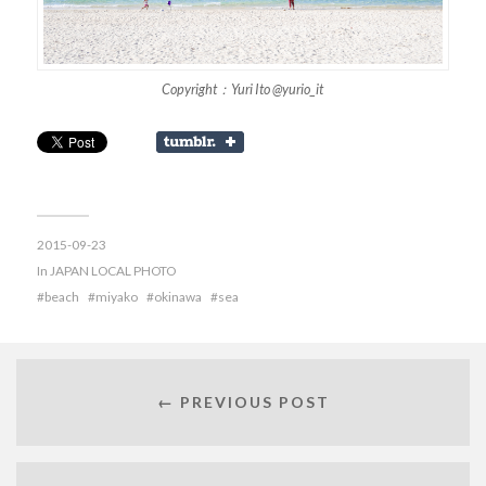
Copyright：Yuri Ito @yurio_it
2015-09-23
In
JAPAN LOCAL PHOTO
beach
miyako
okinawa
sea
← PREVIOUS POST