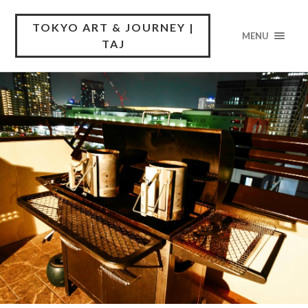
TOKYO ART & JOURNEY |
MENU
TAJ